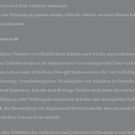
zer und dem Anbieter zustande.
ie eine Verletzung als gegeben ansehen, bittet der Anbieter um einen Hinweis k
n abzusehen.
berrecht
 dieser Website veröffentlichten Inhalte und Werke sind urheber
en Urheberrecht nicht zugelassene Verwertung bedarf der vorh
en Autors oder Urhebers. Dies gilt insbesondere für Vervielfält
cherung, Verarbeitung bzw. Wiedergabe von Inhalten in Datenb
und Systemen. Inhalte und Beiträge Dritter sind dabei als solch
ältigung oder Weitergabe einzelner Inhalte oder kompletter Seiten
ch die Herstellung von Kopien und Downloads für den persönlich
iellen Gebrauch ist erlaubt.
u den Websites des Anbieters sind jederzeit willkommen und b