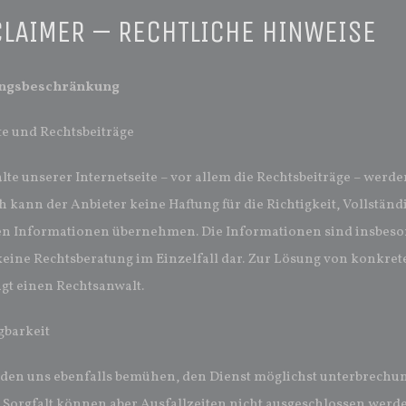
CLAIMER – RECHTLICHE HINWEISE
tungsbeschränkung
te und Rechtsbeiträge
lte unserer Internetseite – vor allem die Rechtsbeiträge – werde
kann der Anbieter keine Haftung für die Richtigkeit, Vollständi
ten Informationen übernehmen. Die Informationen sind insbeso
keine Rechtsberatung im Einzelfall dar. Zur Lösung von konkrete
gt einen Rechtsanwalt.
gbarkeit
den uns ebenfalls bemühen, den Dienst möglichst unterbrechun
r Sorgfalt können aber Ausfallzeiten nicht ausgeschlossen werd