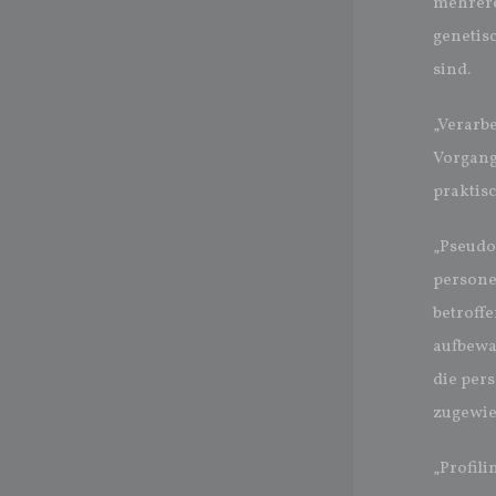
mehrere
genetisc
sind.
„Verarbe
Vorgang
praktis
„Pseudo
persone
betroff
aufbewa
die per
zugewie
„Profili