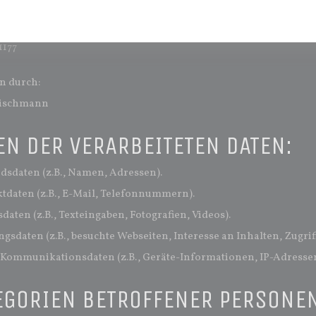
ünchen-Pasing
1177
n durch:
eischmann
EN DER VERARBEITETEN DATEN:
ndsdaten (z.B., Namen, Adressen).
ktdaten (z.B., E-Mail, Telefonnummern).
sdaten (z.B., Texteingaben, Fotografien, Videos).
gsdaten (z.B., besuchte Webseiten, Interesse an Inhalten, Zugrif
/Kommunikationsdaten (z.B., Geräte-Informationen, IP-Adressen
EGORIEN BETROFFENER PERSONE