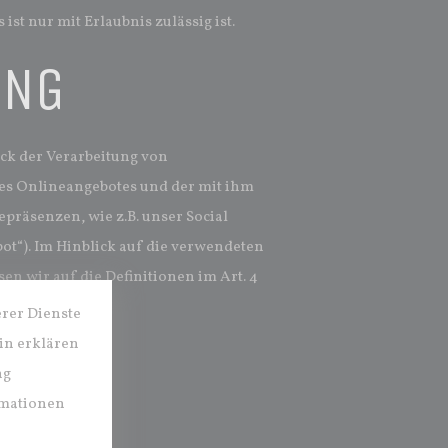
st nur mit Erlaubnis zulässig ist.
UNG
ck der Verarbeitung von
es Onlineangebotes und der mit ihm
räsenzen, wie z.B. unser Social
ot“). Im Hinblick auf die verwendeten
sen wir auf die Definitionen im Art. 4
erer Dienste
in erklären
ng
rmationen