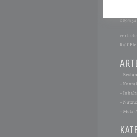
81241 M
089/834
vertrete
Ralf Fl
ART
– Besta
– Konta
– Inhalt
– Nutzun
– Meta-
KAT