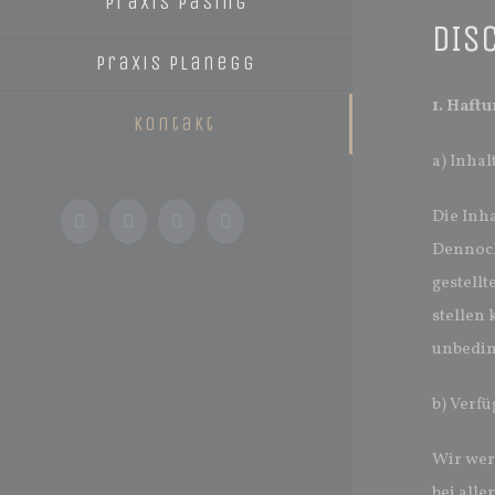
Praxis Pasing
DIS
Praxis Planegg
1. Haf
Kontakt
a) Inhal
Die Inha
Dennoch 
gestell
stellen 
unbedin
b) Verfü
Wir wer
bei alle