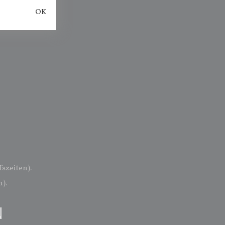
OK
fszeiten).
).
N