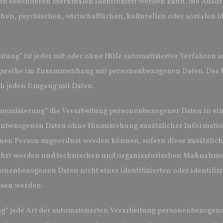
n besonderen Merkmalen identifiziert werden kann, die Ausdru
hen, psychischen, wirtschaftlichen, kulturellen oder sozialen I
itung“ ist jeder mit oder ohne Hilfe automatisierter Verfahren 
sreihe im Zusammenhang mit personenbezogenen Daten. Der Beg
ch jeden Umgang mit Daten.
nymisierung“ die Verarbeitung personenbezogener Daten in eine
nbezogenen Daten ohne Hinzuziehung zusätzlicher Information
enen Person zugeordnet werden können, sofern diese zusätzlic
hrt werden und technischen und organisatorischen Maßnahmen 
sonenbezogenen Daten nicht einer identifizierten oder identifi
sen werden.
ng“ jede Art der automatisierten Verarbeitung personenbezogener