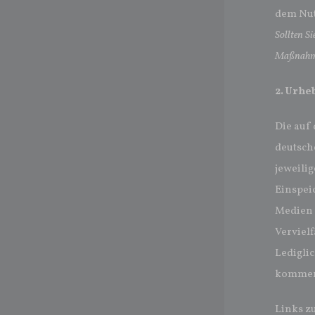
dem Nut
Sollten S
Maßnahme
2. Urhe
Die auf
deutsch
jeweilig
Einspei
Medien 
Vervielf
Ledigli
kommerz
Links z