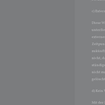
c) Exter
Diese W
unterlie
externe
Zeitpunk
zukünft
nicht, d
ständig
nicht z
gelöscht
d) Kein 
Mit der