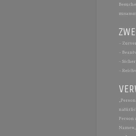
Besuche
zusamme
ZWE
– Zurve
– Beant
– Siche
– Reich
VER
„Persone
natürlic
Person 
Namen, 