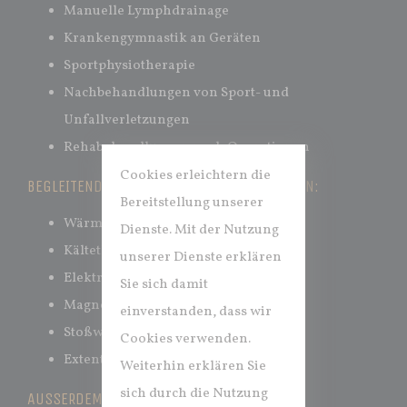
Manuelle Lymphdrainage
Krankengymnastik an Geräten
Sportphysiotherapie
Nachbehandlungen von Sport- und
Unfallverletzungen
Rehabehandlungen nach Operationen
Cookies erleichtern die
BEGLEITEND BIETEN WIR FOLGENDE THERAPIEN:
Bereitstellung unserer
Wärmetherapie
Dienste. Mit der Nutzung
Kältetherapie
unserer Dienste erklären
Elektrotherapie
Sie sich damit
Magnetfeldtherapie
einverstanden, dass wir
Stoßwellentherapie
Cookies verwenden.
Extentionsbehandlungen
Weiterhin erklären Sie
sich durch die Nutzung
AUSSERDEM BIETEN WIR IHNEN: