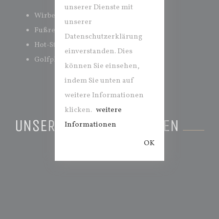
unserer Dienste mit
Wirbelsäulen-Therapie nach Dorn
unserer
Fußreflexzonenmassage
Datenschutzerklärung
Hot-Stone-Massage
einverstanden. Dies
Golfphysiotherapie
können Sie einsehen,
indem Sie unten auf
weitere Informationen
klicken.
weitere
UNSERER RÄUMLICHKEITEN
Informationen
OK